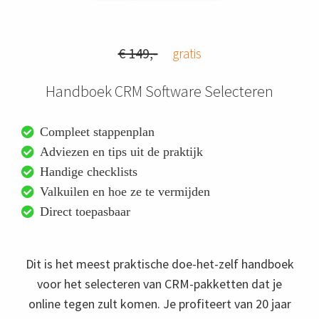
 op de
e. Hierdoor
 website-
€ 149,-
gratis
ren
nte
Handboek CRM Software Selecteren
enties
gebaseerd
Compleet stappenplan
 gedrag van
ezoeker.
Adviezen en tips uit de praktijk
Handige checklists
Valkuilen en hoe ze te vermijden
uren
Direct toepasbaar
Dit is het meest praktische doe-het-zelf handboek
voor het selecteren van CRM-pakketten dat je
online tegen zult komen. Je profiteert van 20 jaar