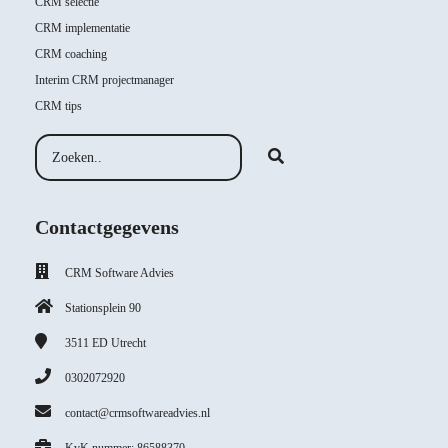
CRM selectie
CRM implementatie
CRM coaching
Interim CRM projectmanager
CRM tips
Contactgegevens
CRM Software Advies
Stationsplein 90
3511 ED
Utrecht
0302072920
contact@crmsoftwareadvies.nl
KvK nummer: 86588370